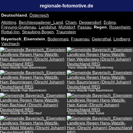
regionale-fotomotive.de
Deutschland
,
Österreich
Altötting
,
Berchtesgadener_Land
,
Cham
,
Deggendorf
,
Erding
,
Freyung-Grafenau
,
Landshut
,
Mühldorf
,
Passau
,
Regen
,
Rosenheim
,
Rottal-Inn
,
Straubing-Bogen
,
Traunstein
Bayerisch_Eisenstein
,
Bodenmais
,
Frauenau
,
Geiersthal
,
Lindberg
,
Viechtach
Hans-Watzlik-Hain Baumriesen
Hans-Watzlik-Hain Wanderweg
Hans-Watzlik-Hain Baumriesen
Hans-Watzlik-Hain Baumriesen
Hans-Watzlik-Hain Bachlauf
Hans-Watzlik-Hain Kanal