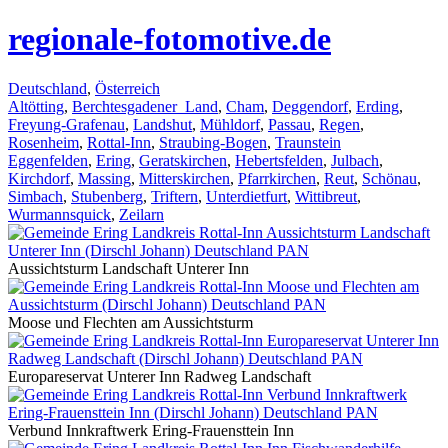
regionale-fotomotive.de
Deutschland
,
Österreich
Altötting
,
Berchtesgadener_Land
,
Cham
,
Deggendorf
,
Erding
,
Freyung-Grafenau
,
Landshut
,
Mühldorf
,
Passau
,
Regen
,
Rosenheim
,
Rottal-Inn
,
Straubing-Bogen
,
Traunstein
Eggenfelden
,
Ering
,
Geratskirchen
,
Hebertsfelden
,
Julbach
,
Kirchdorf
,
Massing
,
Mitterskirchen
,
Pfarrkirchen
,
Reut
,
Schönau
,
Simbach
,
Stubenberg
,
Triftern
,
Unterdietfurt
,
Wittibreut
,
Wurmannsquick
,
Zeilarn
Aussichtsturm Landschaft Unterer Inn
Moose und Flechten am Aussichtsturm
Europareservat Unterer Inn Radweg Landschaft
Verbund Innkraftwerk Ering-Frauensttein Inn