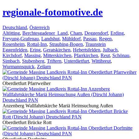
regionale-fotomotive.de
Deutschland
,
Österreich
Altötting
,
Berchtesgadener_Land
,
Cham
,
Deggendorf
,
Erding
,
Freyung-Grafenau
,
Landshut
,
Mühldorf
,
Passau
,
Regen
,
Rosenheim
,
Rottal-Inn
,
Straubing-Bogen
,
Traunstein
Eggenfelden
,
Ering
,
Geratskirchen
,
Hebertsfelden
,
Julbach
,
Kirchdorf
,
Massing
,
Mitterskirchen
,
Pfarrkirchen
,
Reut
,
Schönau
,
Simbach
,
Stubenberg
,
Triftern
,
Unterdietfurt
,
Wittibreut
,
Wurmannsquick
,
Zeilarn
Oberdietfurt Pfarrweiher
Anzenberg Wallfahrtskirche Mariä Heimsuchung Außen
Oberdietfurt Brücke Rott